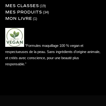
Mes Classes
19
19
Mes produits
produits
34
34
Mon livre
produits
1
1
produit
“Formules maquillage 100 % vegan et
respectueuses de la peau. Sans ingrédients d’origine animale,
et créés avec conscience, pour une beauté plus
responsable."