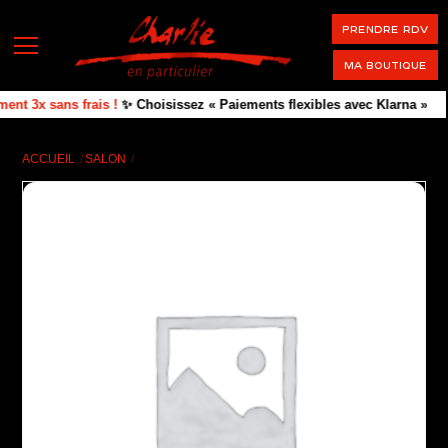
Skip
PRENDRE RDV
to
Menu
content
Ma boutique
ent 3x sans frais !
✨ Choisissez « Paiements flexibles avec Klarna »
ACCUEIL
SALON