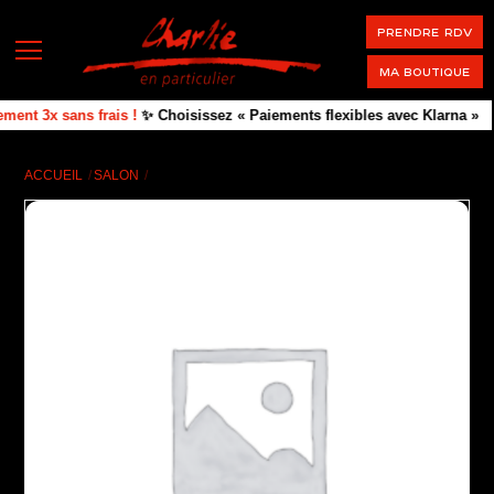
Skip
PRENDRE RDV
to
Menu
content
Ma boutique
ment 3x sans frais !
✨ Choisissez « Paiements flexibles avec Klarna »
ACCUEIL
SALON