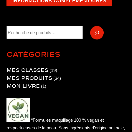
INFORMATIONS COMPLÉMENTAIRES
Recherche
Catégories
Mes Classes
19
19
Mes produits
produits
34
34
Mon livre
produits
1
1
produit
“Formules maquillage 100 % vegan et
respectueuses de la peau. Sans ingrédients d’origine animale,