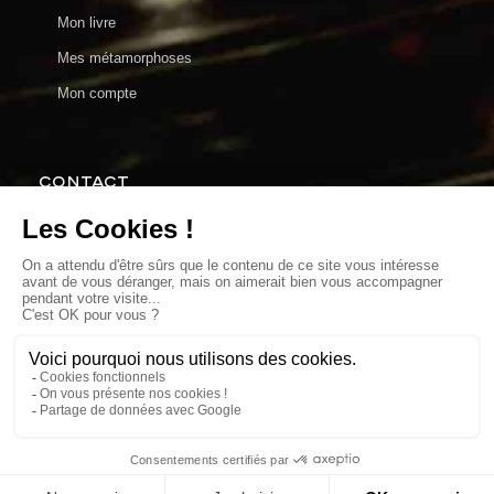
Mon livre
Mes métamorphoses
Mon compte
CONTACT
charlie@charlieenparticulier.com
PRENDRE RDV
MA BOUTIQUE
MENTIONS LÉGALES
CGV / CGU
0
©
CHARLIE EN PARTICULIER
PRODUCTIONS