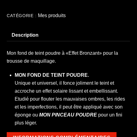
Kit
Poudre
Mes produits
CATÉGORIE :
fond
de
Description
teint
à
«Effet
Mon fond de teint poudre à «Effet Bronzant» pour la
Bronzant»
trousse de maquillage.
avec
pinceau
MON FOND DE TEINT POUDRE.
Unique et universel, il fonce joliment le teint et
accroche un effet solaire lissant et embellissant.
Etudié pour flouter les mauvaises ombres, les rides
et les imperfections, il peut être appliqué avec son
éponge ou
MON PINCEAU POUDRE
pour un fini
plus léger.